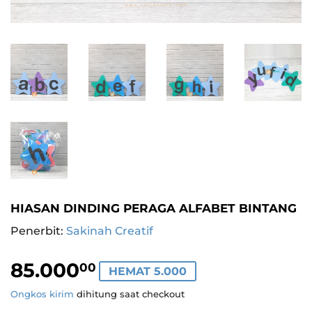
HIASAN DINDING PERAGA ALFABET BINTANG
Penerbit:
Sakinah Creatif
85.000
85.000,00
00
HEMAT 5.000
Ongkos kirim
dihitung saat checkout