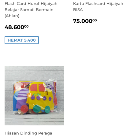
Flash Card Huruf Hijaiyah
Kartu Flashcard Hijaiyah
Belajar Sambil Bermain
BISA
(Ahlan)
HARGA
75.000,00
75.000
00
HARGA
48.600,00
STANDAR
48.600
00
PROMO
HEMAT 5.400
Hiasan Dinding Peraga