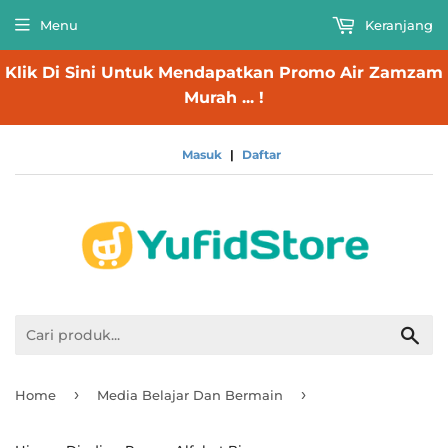
Menu
Keranjang
Klik Di Sini Untuk Mendapatkan Promo Air Zamzam
Murah ... !
Masuk
|
Daftar
Cari
›
›
Home
Media Belajar Dan Bermain