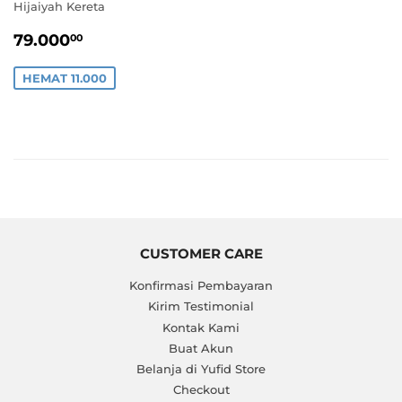
Hijaiyah Kereta
HARGA
79.000,00
79.000
00
PROMO
HEMAT 11.000
CUSTOMER CARE
Konfirmasi Pembayaran
Kirim Testimonial
Kontak Kami
Buat Akun
Belanja di Yufid Store
Checkout