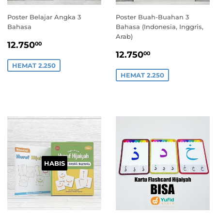
Poster Belajar Angka 3
Poster Buah-Buahan 3
Bahasa
Bahasa (Indonesia, Inggris,
Arab)
HARGA
12.750,00
12.750
00
HARGA
12.750,00
PROMO
12.750
00
PROMO
HEMAT 2.250
HEMAT 2.250
HABIS