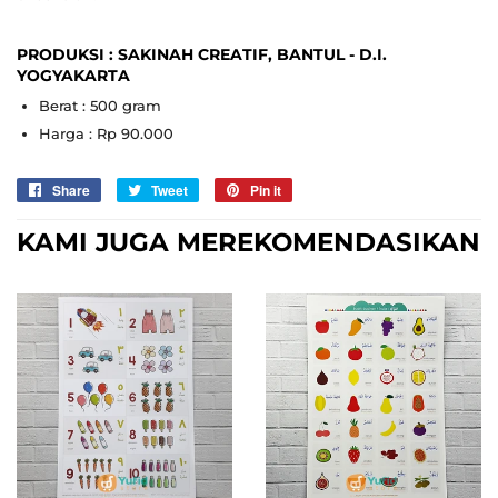
PRODUKSI : SAKINAH CREATIF, BANTUL - D.I.
YOGYAKARTA
Berat : 500 gram
Harga : Rp 90.000
Share
Sebarkan
Tweet
Tweet
Pin it
Pin
di
on
on
KAMI JUGA MEREKOMENDASIKAN
Facebook
Twitter
Pinterest