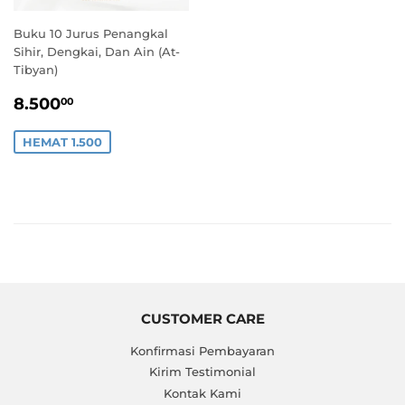
Buku 10 Jurus Penangkal
Sihir, Dengkai, Dan Ain (At-
Tibyan)
HARGA
8.500,00
8.500
00
PROMO
HEMAT 1.500
CUSTOMER CARE
Konfirmasi Pembayaran
Kirim Testimonial
Kontak Kami