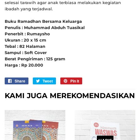
selesai tarawih agar anak terbiasa melakukan kegiatan
ibadah yang terjadwal.
Buku Ramadhan Bersama Keluarga
Penulis : Muhammad Abduh Tuasikal
Penerbit : Rumaysho
Ukuran : 20 x 15 cm
Tebal : 82 Halaman
Sampul : Soft Cover
Berat Pengiriman : 125 gram
Harga : Rp 20.000
Share
Sebarkan
Tweet
Tweet
Pin it
Pin
di
on
on
KAMI JUGA MEREKOMENDASIKAN
Facebook
Twitter
Pinterest