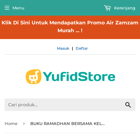
Menu
Keranjang
Klik Di Sini Untuk Mendapatkan Promo Air Zamzam
Murah ... !
Masuk
|
Daftar
Cari
›
Home
BUKU RAMADHAN BERSAMA KELUARGA (RUMAYSHO)