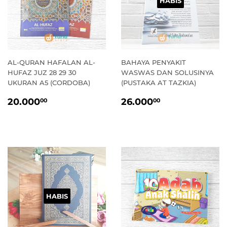
HABIS
AL-QURAN HAFALAN AL-
BAHAYA PENYAKIT
HUFAZ JUZ 28 29 30
WASWAS DAN SOLUSINYA
UKURAN A5 (CORDOBA)
(PUSTAKA AT TAZKIA)
HARGA
20.000,00
HARGA
26.000,00
20.000
26.000
00
00
STANDAR
STANDAR
HABIS