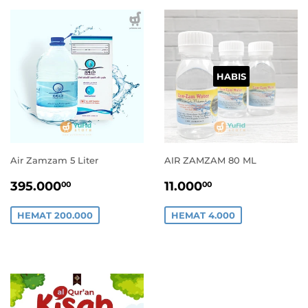
HABIS
Air Zamzam 5 Liter
AIR ZAMZAM 80 ML
HARGA
395.000,00
HARGA
11.000,00
395.000
11.000
00
00
PROMO
PROMO
HEMAT 200.000
HEMAT 4.000