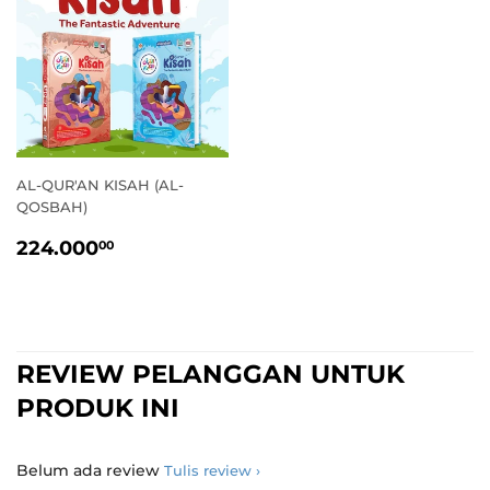
AL-QUR'AN KISAH (AL-
QOSBAH)
HARGA
224.000,00
224.000
00
STANDAR
REVIEW PELANGGAN UNTUK
PRODUK INI
Belum ada review
Tulis review