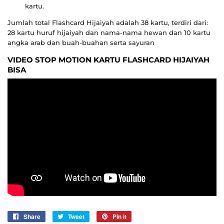
kartu.
Jumlah total Flashcard Hijaiyah adalah 38 kartu, terdiri dari:
28 kartu huruf hijaiyah dan nama-nama hewan dan 10 kartu
angka arab dan buah-buahan serta sayuran
VIDEO STOP MOTION KARTU FLASHCARD HIJAIYAH
BISA
Share
Sebarkan
Tweet
Tweet
Pin it
Pin