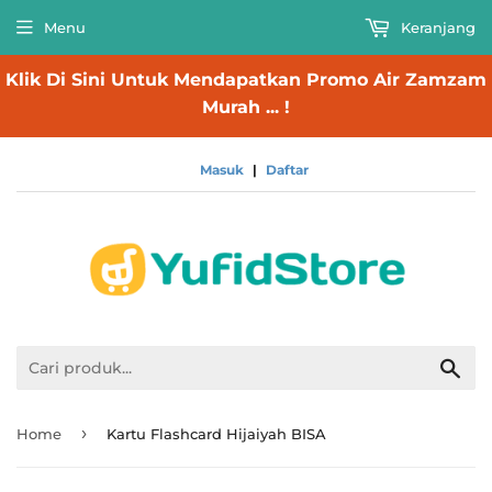
Menu
Keranjang
Klik Di Sini Untuk Mendapatkan Promo Air Zamzam
Murah ... !
Masuk
|
Daftar
Cari
›
Home
Kartu Flashcard Hijaiyah BISA