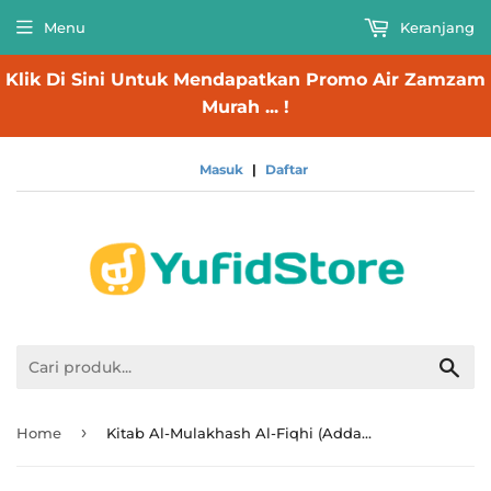
Menu
Keranjang
Klik Di Sini Untuk Mendapatkan Promo Air Zamzam
Murah ... !
Masuk
|
Daftar
Cari
›
Home
Kitab Al-Mulakhash Al-Fiqhi (Addarul Alamiyyah)