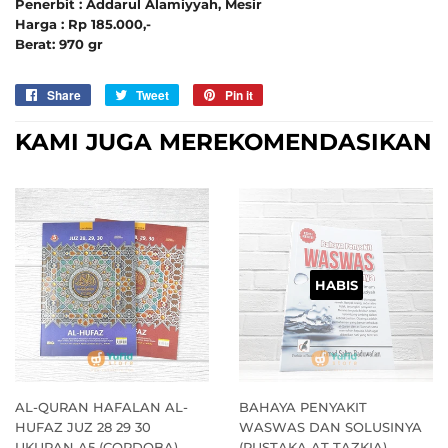
Penerbit : Addarul Alamiyyah, Mesir
Harga : Rp 185.000,-
Berat: 970 gr
Share
Sebarkan
Tweet
Tweet
Pin it
Pin
di
on
on
KAMI JUGA MEREKOMENDASIKAN
Facebook
Twitter
Pinterest
HABIS
AL-QURAN HAFALAN AL-
BAHAYA PENYAKIT
HUFAZ JUZ 28 29 30
WASWAS DAN SOLUSINYA
UKURAN A5 (CORDOBA)
(PUSTAKA AT TAZKIA)