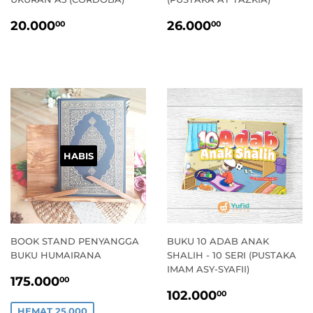
HARGA
20.000,00
HARGA
26.000,00
20.000
26.000
00
00
STANDAR
STANDAR
HABIS
BOOK STAND PENYANGGA
BUKU 10 ADAB ANAK
BUKU HUMAIRANA
SHALIH - 10 SERI (PUSTAKA
IMAM ASY-SYAFII)
HARGA
175.000,00
175.000
00
HARGA
102.000,0
PROMO
102.000
00
PROMO
HEMAT 25.000