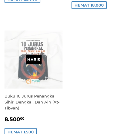
HEMAT 18.000
HABIS
Buku 10 Jurus Penangkal
Sihir, Dengkai, Dan Ain (At-
Tibyan)
HARGA
8.500,00
8.500
00
PROMO
HEMAT 1.500