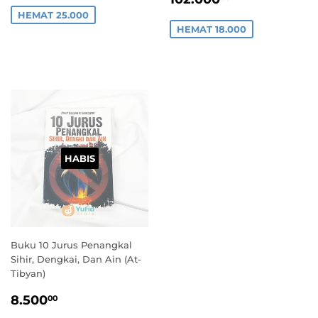
PROMO
HEMAT 25.000
HEMAT 18.000
HABIS
Buku 10 Jurus Penangkal
Sihir, Dengkai, Dan Ain (At-
Tibyan)
HARGA
8.500,00
8.500
00
PROMO