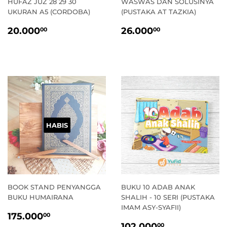
HUFAZ JUZ 28 29 30
WASWAS DAN SOLUSINYA
UKURAN A5 (CORDOBA)
(PUSTAKA AT TAZKIA)
HARGA
20.000,00
HARGA
26.000,00
20.000
26.000
00
00
STANDAR
STANDAR
HABIS
BOOK STAND PENYANGGA
BUKU 10 ADAB ANAK
BUKU HUMAIRANA
SHALIH - 10 SERI (PUSTAKA
IMAM ASY-SYAFII)
HARGA
175.000,00
175.000
00
HARGA
102.000,0
PROMO
102.000
00