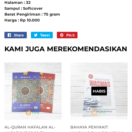
Halaman : 32
Sampul : Softcover
Berat Pengiriman : 75 gram
Harga : Rp 10.000
Share
Sebarkan
Tweet
Tweet
Pin it
Pin
di
on
on
KAMI JUGA MEREKOMENDASIKAN
Facebook
Twitter
Pinterest
HABIS
AL-QURAN HAFALAN AL-
BAHAYA PENYAKIT