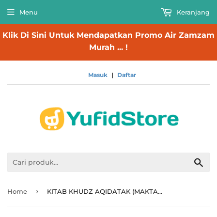
Menu
Keranjang
Klik Di Sini Untuk Mendapatkan Promo Air Zamzam
Murah ... !
Masuk
|
Daftar
Cari
›
Home
KITAB KHUDZ AQIDATAK (MAKTABAH ASY-SYAFIIYAH)