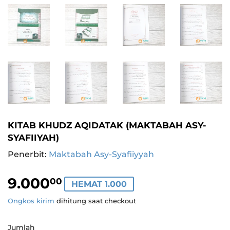
KITAB KHUDZ AQIDATAK (MAKTABAH ASY-
SYAFIIYAH)
Penerbit:
Maktabah Asy-Syafiiyyah
9.000
9.000,00
00
HEMAT 1.000
Ongkos kirim
dihitung saat checkout
Jumlah